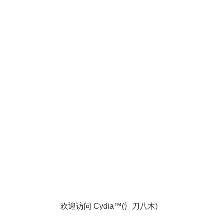
欢迎访问 Cydia™(氵刀八木)