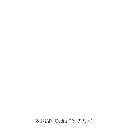
欢迎访问 Cydia™(氵刀八木)