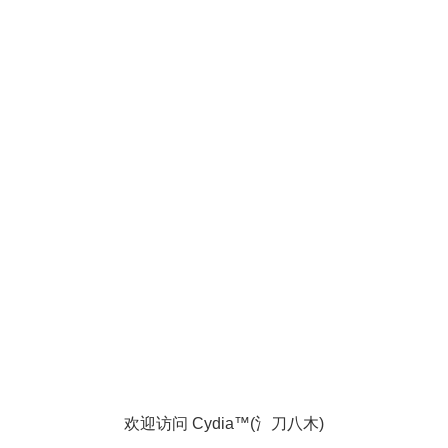
欢迎访问 Cydia™(氵刀八木)